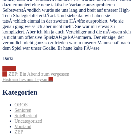
dazu ermuntert eine neue taktische Variante auszuprobieren.
SelbstverstÃ¤ndlich wurde sie uns lang und breit auf unserer High-
Tech Strategietafel erklÃ¤rt. Und siehe da: wir haben sie
tatsÃ¤chlich einmal in der zweiten HÃ¤lfte ausprobiert. Wie sie
genau ging weiss ich aber nicht mehr. Sie war mir etwas zu
kompliziert. Aber ich bin ja auch Verteidiger und die mÃ¼ssen sich
ja nicht um offensive SpielzÃ¼ge kÃ¼mmern. Der einzige, der
vermutlich nicht ganz so zufrieden war in unserer Mannschaft nach
dem Spiel war unser Goalie. Er hatte kalte FÃ¼sse.
Darki
OBOS
Artikel-
←
ZEP: Ein Abend zum vergessen
Historisches aus Leysin
→
Navigation
Kategorien
OBOS
Senioren
Spielbericht
Uncategorized
Vorstand
ZEP