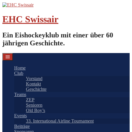
Springe
zum
Inhalt
EHC Swissair
Ein Eishockeyklub mit einer über 60
jährigen Geschichte.
Home
Club
Vorstand
Kontakt
Geschichte
Teams
ZEP
Senioren
Old Boy’s
Events
33. International Airline Tournament
Beiträge
Sponsoren