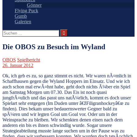
Gönner
Flying Puck
Gumb
Galerien
Suchen
nach:
Die OBOS zu Besuch im Wyland
OBOS
Spielbericht
26. Januar 2012
Ok, ich geb es zu, so ganz stimmt es nicht. Wir waren nÃ¤mlich in
Schaffhausen gegen die Wyland Hoppers im Einsatz. Und wie ich
auch schon mal erwÃ¤hnt habe, geht doch nichts Ã¼ber ein Spiel
am Samstag Morgen um 07.30. Das Eis ist noch quasi
jungfrÃ¤ulich und das passt uns natÃ¼rlich, kommt es doch unser
Spielart sehr entgegen (Im Duden unter â€žFiligranhockeyâ€œ zu
finden). Dies bekam unser bedauernswerter Gegner bald zu
spÃ¼ren und wir legten Goal um Goal vor. Oder um in der
Weinsprache zu bleiben. Wir schenkten denen einen nach dem
anderen ein bis es ihnen schwindlig wurde. Sogar unsere
Strategieabteilung musste lange suchen um in der Pause was zu
finden, dass wir verbessern konnten. Wir wurden doch tatsÃ¤chlich