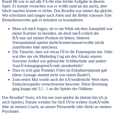
Ruedi Illi war es auf alle FÃ¤lle eine leichte Aufgabe in diesem
Spiel. Er konnte versuchen was er wollte (und tat das auch), aber
falsch machen konnte er nichts. Das Resultat war immer das gleiche.
Wir schwitzten und rangen nach Atem und die Bebbi schossen Tore.
Bemerkenswertes gab es trotzdem zu konstatieren.
Muss ich mich fragen, ob es ein Wink mit dem Zaunpfahl war
meine Karriere zu beenden, als doch tatsÃ¤chlich der
BÃ¤nze auf meiner Position im linken, hinteren
Niemandsland spielen durfte/konnte/musste/wollte (nicht
zutreffendes bitte streichen).
Die Tatsache, dass wir etwas fÃ¼r die Frauenquote tun. Oder
war dies nur ein Marketing Gag um den Absatz unserer
Souvenir Artikel wie gebrauchte Schlittschuhe und andere
AusrÃ¼stungsgegenstÃ¤nde anzukurbeln?
Dass es echt gute Pommes Frites im Eisbahnrestaurant gab
(diese Aussage stammt nicht von einem Basler!).
Zum ersten Mal wurde auch der kÃ¼nstlerische Wert eines
Eishockeyspieles versuchsweise bewertet. Diese Benotung
ging knapp mit 2,1 : 1 an die Spieler der Oldtimer.
Das Resultat? Sorry, ich bin nur zum spielen da (darum bin ich ja
auch Spieler). Darum wenden Sie Sich fÃ¼r weitere AuskÃ¼nfte
bitte an meinen Coach, an unsere Pressestelle oder direkt an meinen
Psychiater.