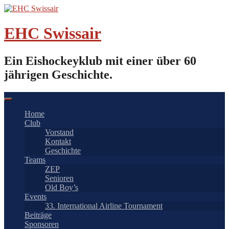
Springe
zum
Inhalt
EHC Swissair
Ein Eishockeyklub mit einer über 60
jährigen Geschichte.
Home
Club
Vorstand
Kontakt
Geschichte
Teams
ZEP
Senioren
Old Boy’s
Events
33. International Airline Tournament
Beiträge
Sponsoren