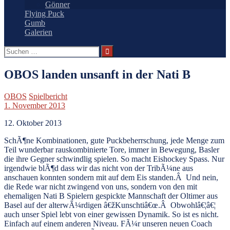
Gönner
Flying Puck
Gumb
Galerien
Suchen
nach:
OBOS landen unsanft in der Nati B
OBOS
Spielbericht
1. November 2013
12. Oktober 2013
SchÃ¶ne Kombinationen, gute Puckbeherrschung, jede Menge zum
Teil wunderbar rauskombinierte Tore, immer in Bewegung, Basler
die ihre Gegner schwindlig spielen. So macht Eishockey Spass. Nur
irgendwie blÃ¶d dass wir das nicht von der TribÃ¼ne aus
anschauen konnten sondern mit auf dem Eis standen.Â Und nein,
die Rede war nicht zwingend von uns, sondern von den mit
ehemaligen Nati B Spielern gespickte Mannschaft der Oltimer aus
Basel auf der alterwÃ¼rdigen â€žKunschtiâ€œ.Â Obwohlâ€¦â€¦
auch unser Spiel lebt von einer gewissen Dynamik. So ist es nicht.
Einfach auf einem anderen Niveau. FÃ¼r unseren neuen Coach