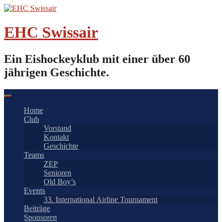
Springe
zum
Inhalt
EHC Swissair
Ein Eishockeyklub mit einer über 60
jährigen Geschichte.
Home
Club
Vorstand
Kontakt
Geschichte
Teams
ZEP
Senioren
Old Boy’s
Events
33. International Airline Tournament
Beiträge
Sponsoren