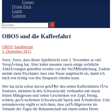
Gönner
Flying Puck
Gumb
Galerien
Suchen
nach:
OBOS und die Kaffeefahrt
OBOS
Spielbericht
3. Dezember 2013
Sorry. Sorry, dass dieser Spielbericht vom 3. November so viel
VerspÃ¤tung hat. Aber leider mussten zuerst einige rechtliche
AbklÃ¤rungen getroffen werden vor der VerÃ¶ffentlichung. Zudem
meinte mein Psychiater, dass eine Pause angebracht sei, damit ich
mich erst richtig von den Strapazen erholen kann.
Wer hat nicht schon davon gehÃ¶rt: den netten Kaffeefahrten fÃ¼r
Senioren, meistens in den Schwarzwald, verbunden mit einem
feinen Mittagessen und vielen Geschenken wie Zopf, Honig,
echtem, gerÃ¤uchertem Schwarzwald Speck und Ã¤hnlichem. Und
normalerweise ergibt es sich dann, dass zufÃ¤lligerweise im
Verlaufe des Tages die Bekanntschaft mit einem netten Herrn