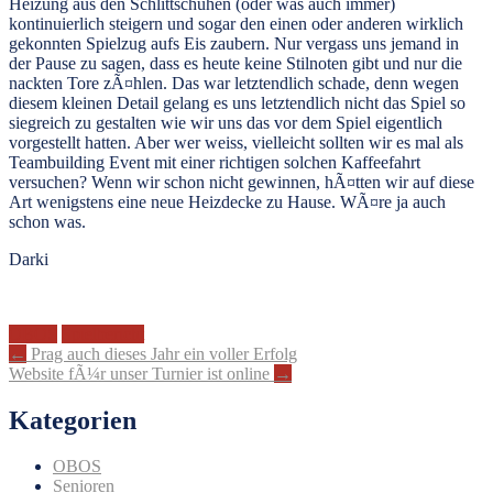
Heizung aus den Schlittschuhen (oder was auch immer)
kontinuierlich steigern und sogar den einen oder anderen wirklich
gekonnten Spielzug aufs Eis zaubern. Nur vergass uns jemand in
der Pause zu sagen, dass es heute keine Stilnoten gibt und nur die
nackten Tore zÃ¤hlen. Das war letztendlich schade, denn wegen
diesem kleinen Detail gelang es uns letztendlich nicht das Spiel so
siegreich zu gestalten wie wir uns das vor dem Spiel eigentlich
vorgestellt hatten. Aber wer weiss, vielleicht sollten wir es mal als
Teambuilding Event mit einer richtigen solchen Kaffeefahrt
versuchen? Wenn wir schon nicht gewinnen, hÃ¤tten wir auf diese
Art wenigstens eine neue Heizdecke zu Hause. WÃ¤re ja auch
schon was.
Darki
OBOS
Spielbericht
Artikel-
←
Prag auch dieses Jahr ein voller Erfolg
Website fÃ¼r unser Turnier ist online
→
Navigation
Kategorien
OBOS
Senioren