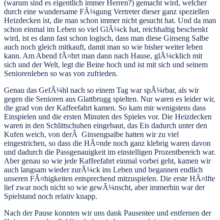
(warum sind es eigentlich immer Herren?) gemacht wird, welcher
durch eine wundersame FÃ¼gung Vertreter dieser ganz speziellen
Heizdecken ist, die man schon immer nicht gesucht hat. Und da man
schon einmal im Leben so viel GlÃ¼ck hat, reichhaltig beschenkt
wird, ist es dann fast schon logisch, dass man diese Ginseng Salbe
auch noch gleich mitkauft, damit man so wie bisher weiter leben
kann. Am Abend fÃ¤hrt man dann nach Hause, glÃ¼cklich mit
sich und der Welt, legt die Beine hoch und ist mit sich und seinem
Seniorenleben so was von zufrieden.
Genau das GefÃ¼hl nach so einem Tag war spÃ¼rbar, als wir
gegen die Senioren aus Glattbrugg spielten. Nur waren es leider wir,
die grad von der Kaffeefahrt kamen. So kam mir wenigstens dass
Einspielen und die ersten Minuten des Spieles vor. Die Heizdecken
waren in den Schlittschuhen eingebaut, das Eis dadurch unter den
Kufen weich, von derÂ Ginsengsalbe hatten wir zu viel
eingestrichen, so dass die HÃ¤nde noch ganz klebrig waren davon
und dadurch die Passgenauigkeit im einstelligen Prozentbereich war.
Aber genau so wie jede Kaffeefahrt einmal vorbei geht, kamen wir
auch langsam wieder zurÃ¼ck ins Leben und begannen endlich
unseren FÃ¤higkeiten entsprechend mitzuspielen. Die erste HÃ¤lfte
lief zwar noch nicht so wie gewÃ¼nscht, aber immerhin war der
Spielstand noch relativ knapp.
Nach der Pause konnten wir uns dank Pausentee und entfernen der