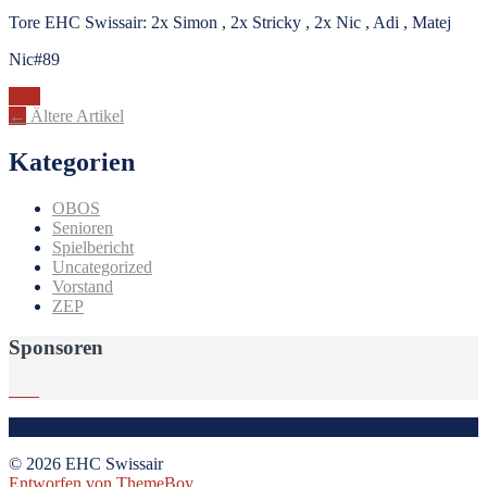
Tore EHC Swissair: 2x Simon , 2x Stricky , 2x Nic , Adi , Matej
Nic#89
ZEP
Beitragsnavigation
←
Ältere Artikel
Kategorien
OBOS
Senioren
Spielbericht
Uncategorized
Vorstand
ZEP
Sponsoren
© 2026 EHC Swissair
Entworfen von ThemeBoy