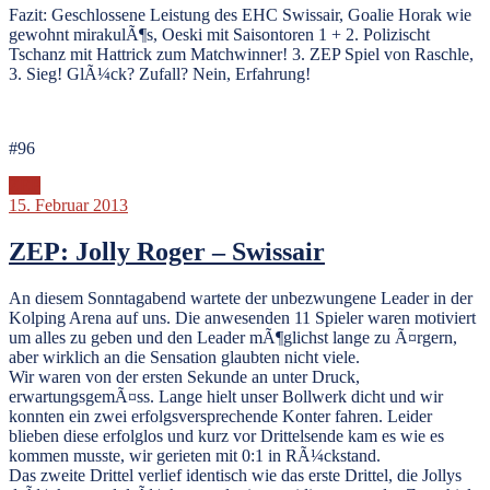
Fazit: Geschlossene Leistung des EHC Swissair, Goalie Horak wie
gewohnt mirakulÃ¶s, Oeski mit Saisontoren 1 + 2. Polizischt
Tschanz mit Hattrick zum Matchwinner! 3. ZEP Spiel von Raschle,
3. Sieg! GlÃ¼ck? Zufall? Nein, Erfahrung!
#96
ZEP
15. Februar 2013
ZEP: Jolly Roger – Swissair
An diesem Sonntagabend wartete der unbezwungene Leader in der
Kolping Arena auf uns. Die anwesenden 11 Spieler waren motiviert
um alles zu geben und den Leader mÃ¶glichst lange zu Ã¤rgern,
aber wirklich an die Sensation glaubten nicht viele.
Wir waren von der ersten Sekunde an unter Druck,
erwartungsgemÃ¤ss. Lange hielt unser Bollwerk dicht und wir
konnten ein zwei erfolgsversprechende Konter fahren. Leider
blieben diese erfolglos und kurz vor Drittelsende kam es wie es
kommen musste, wir gerieten mit 0:1 in RÃ¼ckstand.
Das zweite Drittel verlief identisch wie das erste Drittel, die Jollys