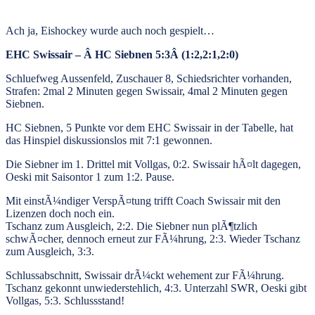
Ach ja, Eishockey wurde auch noch gespielt…
EHC Swissair – Â HC Siebnen 5:3Â (1:2,2:1,2:0)
Schluefweg Aussenfeld, Zuschauer 8, Schiedsrichter vorhanden,
Strafen: 2mal 2 Minuten gegen Swissair, 4mal 2 Minuten gegen
Siebnen.
HC Siebnen, 5 Punkte vor dem EHC Swissair in der Tabelle, hat
das Hinspiel diskussionslos mit 7:1 gewonnen.
Die Siebner im 1. Drittel mit Vollgas, 0:2. Swissair hÃ¤lt dagegen,
Oeski mit Saisontor 1 zum 1:2. Pause.
Mit einstÃ¼ndiger VerspÃ¤tung trifft Coach Swissair mit den
Lizenzen doch noch ein.
Tschanz zum Ausgleich, 2:2. Die Siebner nun plÃ¶tzlich
schwÃ¤cher, dennoch erneut zur FÃ¼hrung, 2:3. Wieder Tschanz
zum Ausgleich, 3:3.
Schlussabschnitt, Swissair drÃ¼ckt wehement zur FÃ¼hrung.
Tschanz gekonnt unwiederstehlich, 4:3. Unterzahl SWR, Oeski gibt
Vollgas, 5:3. Schlussstand!