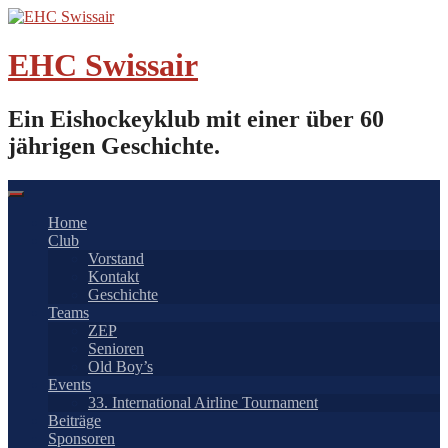
Springe
zum
Inhalt
EHC Swissair
Ein Eishockeyklub mit einer über 60
jährigen Geschichte.
Home
Club
Vorstand
Kontakt
Geschichte
Teams
ZEP
Senioren
Old Boy’s
Events
33. International Airline Tournament
Beiträge
Sponsoren