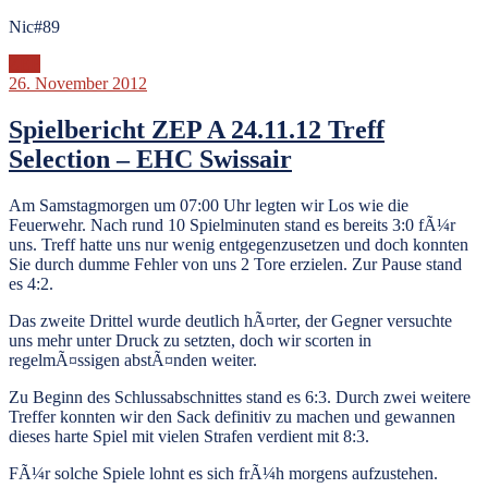
Nic#89
ZEP
26. November 2012
Spielbericht ZEP A 24.11.12 Treff
Selection – EHC Swissair
Am Samstagmorgen um 07:00 Uhr legten wir Los wie die
Feuerwehr. Nach rund 10 Spielminuten stand es bereits 3:0 fÃ¼r
uns. Treff hatte uns nur wenig entgegenzusetzen und doch konnten
Sie durch dumme Fehler von uns 2 Tore erzielen. Zur Pause stand
es 4:2.
Das zweite Drittel wurde deutlich hÃ¤rter, der Gegner versuchte
uns mehr unter Druck zu setzten, doch wir scorten in
regelmÃ¤ssigen abstÃ¤nden weiter.
Zu Beginn des Schlussabschnittes stand es 6:3. Durch zwei weitere
Treffer konnten wir den Sack definitiv zu machen und gewannen
dieses harte Spiel mit vielen Strafen verdient mit 8:3.
FÃ¼r solche Spiele lohnt es sich frÃ¼h morgens aufzustehen.