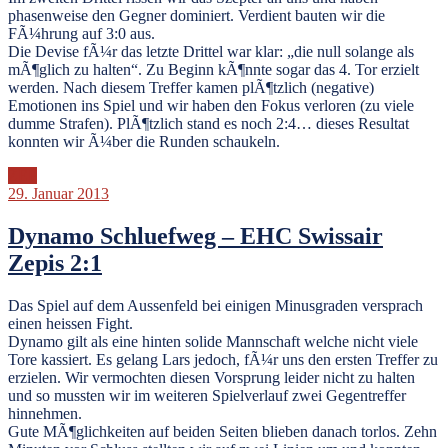
phasenweise den Gegner dominiert. Verdient bauten wir die
FÃ¼hrung auf 3:0 aus.
Die Devise fÃ¼r das letzte Drittel war klar: „die null solange als
mÃ¶glich zu halten“. Zu Beginn kÃ¶nnte sogar das 4. Tor erzielt
werden. Nach diesem Treffer kamen plÃ¶tzlich (negative)
Emotionen ins Spiel und wir haben den Fokus verloren (zu viele
dumme Strafen). PlÃ¶tzlich stand es noch 2:4… dieses Resultat
konnten wir Ã¼ber die Runden schaukeln.
ZEP
29. Januar 2013
Dynamo Schluefweg – EHC Swissair
Zepis 2:1
Das Spiel auf dem Aussenfeld bei einigen Minusgraden versprach
einen heissen Fight.
Dynamo gilt als eine hinten solide Mannschaft welche nicht viele
Tore kassiert. Es gelang Lars jedoch, fÃ¼r uns den ersten Treffer zu
erzielen. Wir vermochten diesen Vorsprung leider nicht zu halten
und so mussten wir im weiteren Spielverlauf zwei Gegentreffer
hinnehmen.
Gute MÃ¶glichkeiten auf beiden Seiten blieben danach torlos. Zehn