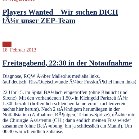
Players Wanted – Wir suchen DICH
fÃ¼r unser ZEP-Team
ZEP
18. Februar 2013
Freitagabend, 22:30 in der Notaufnahme
Diagnose, RQW Ã¼ber Malleolus medialis links.
(auf deutsch: Riss/Quetschwunde Ã¼ber FussknÃ¶chel innen links)
22 Uhr 15, im Spital BÃ¼lach eingetroffen (ohne Blaulicht und
Sirene). Mit den vorhandenen 1.50.- in Kleingeld Parkzeit fÃ¼r
1:30h bezahlt (hoffentlich schleichen keine vom Trachtenverein
nachts hier herum). Nach 2 stÃ¼ndigem herumliegen in der
Notfallstation (Aufnahme, RÃ¶ntgen, Tetanus-Spritze), nÃ¤hte mir
die Chirurgie-Assistentin (CH!) dann endlich meinen Fuss wieder
zusammen (ohne BetÃ¤ubung, bin ja schliesslich ein Mann!). Um
00:30 war ich endlich zuhause.