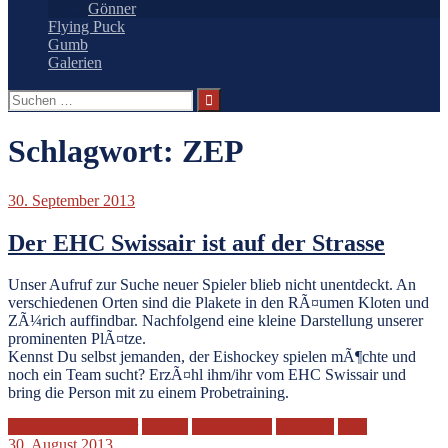
Gönner
Flying Puck
Gumb
Galerien
Suchen
nach:
Schlagwort:
ZEP
30. September 2013
Der EHC Swissair ist auf der Strasse
Unser Aufruf zur Suche neuer Spieler blieb nicht unentdeckt. An
verschiedenen Orten sind die Plakete in den RÃ¤umen Kloten und
ZÃ¼rich auffindbar. Nachfolgend eine kleine Darstellung unserer
prominenten PlÃ¤tze.
Kennst Du selbst jemanden, der Eishockey spielen mÃ¶chte und
noch ein Team sucht? ErzÃ¤hl ihm/ihr vom EHC Swissair und
bring die Person mit zu einem Probetraining.
Plakataktion. Spieler
Plakate
Spielersuche
Werbung
ZEP
30. August 2013