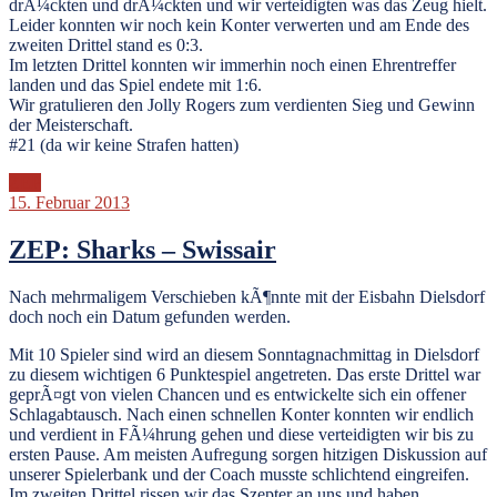
drÃ¼ckten und drÃ¼ckten und wir verteidigten was das Zeug hielt.
Leider konnten wir noch kein Konter verwerten und am Ende des
zweiten Drittel stand es 0:3.
Im letzten Drittel konnten wir immerhin noch einen Ehrentreffer
landen und das Spiel endete mit 1:6.
Wir gratulieren den Jolly Rogers zum verdienten Sieg und Gewinn
der Meisterschaft.
#21 (da wir keine Strafen hatten)
ZEP
15. Februar 2013
ZEP: Sharks – Swissair
Nach mehrmaligem Verschieben kÃ¶nnte mit der Eisbahn Dielsdorf
doch noch ein Datum gefunden werden.
Mit 10 Spieler sind wird an diesem Sonntagnachmittag in Dielsdorf
zu diesem wichtigen 6 Punktespiel angetreten. Das erste Drittel war
geprÃ¤gt von vielen Chancen und es entwickelte sich ein offener
Schlagabtausch. Nach einen schnellen Konter konnten wir endlich
und verdient in FÃ¼hrung gehen und diese verteidigten wir bis zu
ersten Pause. Am meisten Aufregung sorgen hitzigen Diskussion auf
unserer Spielerbank und der Coach musste schlichtend eingreifen.
Im zweiten Drittel rissen wir das Szepter an uns und haben