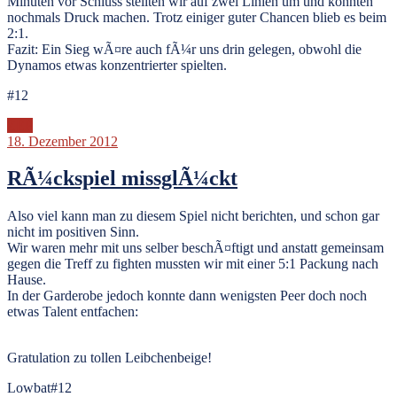
Minuten vor Schluss stellten wir auf zwei Linien um und konnten
nochmals Druck machen. Trotz einiger guter Chancen blieb es beim
2:1.
Fazit: Ein Sieg wÃ¤re auch fÃ¼r uns drin gelegen, obwohl die
Dynamos etwas konzentrierter spielten.
#12
ZEP
18. Dezember 2012
RÃ¼ckspiel missglÃ¼ckt
Also viel kann man zu diesem Spiel nicht berichten, und schon gar
nicht im positiven Sinn.
Wir waren mehr mit uns selber beschÃ¤ftigt und anstatt gemeinsam
gegen die Treff zu fighten mussten wir mit einer 5:1 Packung nach
Hause.
In der Garderobe jedoch konnte dann wenigsten Peer doch noch
etwas Talent entfachen:
Gratulation zu tollen Leibchenbeige!
Lowbat#12