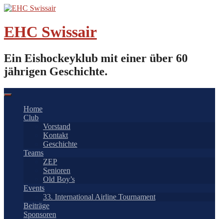
Springe
zum
Inhalt
EHC Swissair
Ein Eishockeyklub mit einer über 60
jährigen Geschichte.
Home
Club
Vorstand
Kontakt
Geschichte
Teams
ZEP
Senioren
Old Boy’s
Events
33. International Airline Tournament
Beiträge
Sponsoren