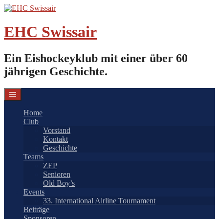
Springe
zum
Inhalt
EHC Swissair
Ein Eishockeyklub mit einer über 60
jährigen Geschichte.
Home
Club
Vorstand
Kontakt
Geschichte
Teams
ZEP
Senioren
Old Boy’s
Events
33. International Airline Tournament
Beiträge
Sponsoren