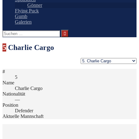
Gönner
Flying Puck
Gumb
Galerien
Suchen
nach:
5
Charlie Cargo
#
5
Name
Charlie Cargo
Nationalität
—
Position
Defender
Aktuelle Mannschaft