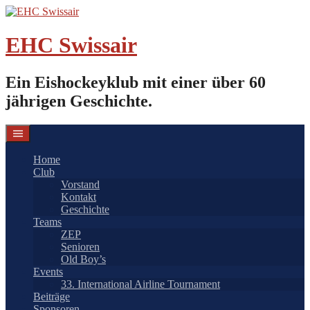
Springe
zum
Inhalt
EHC Swissair
Ein Eishockeyklub mit einer über 60
jährigen Geschichte.
Home
Club
Vorstand
Kontakt
Geschichte
Teams
ZEP
Senioren
Old Boy’s
Events
33. International Airline Tournament
Beiträge
Sponsoren