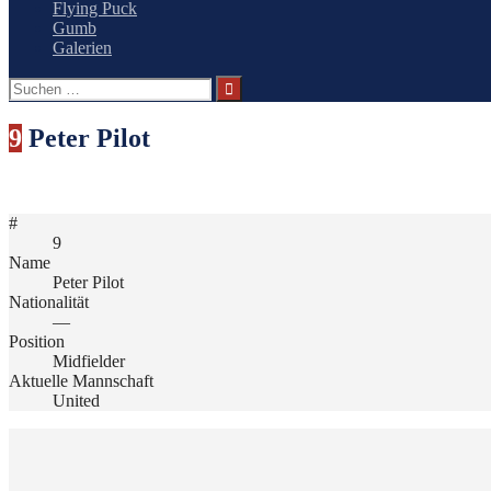
Flying Puck
Gumb
Galerien
Suchen
nach:
9
Peter Pilot
#
9
Name
Peter Pilot
Nationalität
—
Position
Midfielder
Aktuelle Mannschaft
United