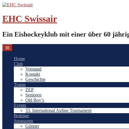
Springe
zum
Inhalt
EHC Swissair
Ein Eishockeyklub mit einer über 60 jähri
Home
Club
Vorstand
Kontakt
Geschichte
Teams
ZEP
Senioren
Old Boy’s
Events
33. International Airline Tournament
Beiträge
Sponsoren
Gönner