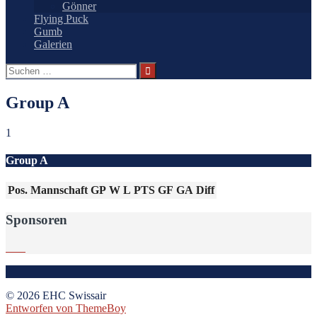
Gönner
Flying Puck
Gumb
Galerien
Suchen
nach:
Group A
1
Group A
Pos.
Mannschaft
GP
W
L
PTS
GF
GA
Diff
Sponsoren
© 2026 EHC Swissair
Entworfen von ThemeBoy