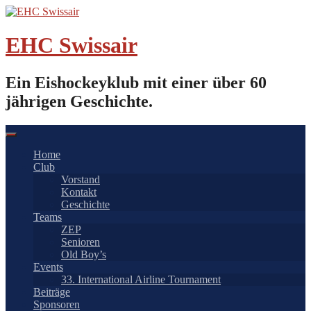
Springe
zum
Inhalt
EHC Swissair
Ein Eishockeyklub mit einer über 60
jährigen Geschichte.
Home
Club
Vorstand
Kontakt
Geschichte
Teams
ZEP
Senioren
Old Boy’s
Events
33. International Airline Tournament
Beiträge
Sponsoren