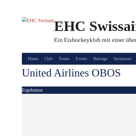
Springe
zum
Inhalt
EHC Swissai
Ein Eishockeyklub mit einer über
Home
Club
Teams
Events
Beiträge
Sponsoren
United Airlines OBOS
Ergebnisse