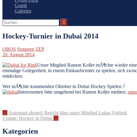
Gumb
Galerien
Suchen
nach:
Hockey-Turnier in Dubai 2014
OBOS
Senioren
ZEP
20. August 2014
Unser Mitglied Ramon Koller mÃ¶chte wieder eine R
einmalige Gelegenheit, in einem Einkaufscenter zu spielen, sich zw
entdecken.
Wer mÃ¶chte kommenden Oktober in Dubai Hockey Spielen ?
Interessenten bitte umgehend bei Ramon Koller melden;
ramo
Artikel-
←
Astronaut aboard: Bericht über unser Mitglied Lukas Viglietti
Update: Hockey in Dubai
→
Navigation
Kategorien