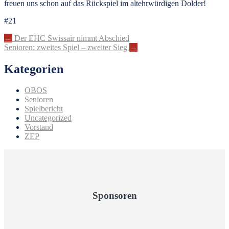
freuen uns schon auf das Rückspiel im altehrwürdigen Dolder!
#21
Artikel-
←
Der EHC Swissair nimmt Abschied
Senioren: zweites Spiel – zweiter Sieg
→
Navigation
Kategorien
OBOS
Senioren
Spielbericht
Uncategorized
Vorstand
ZEP
Sponsoren