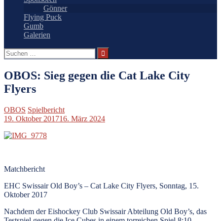
Gönner
Flying Puck
Gumb
Galerien
Suchen
nach:
OBOS: Sieg gegen die Cat Lake City
Flyers
OBOS
Spielbericht
19. Oktober 2017
16. März 2024
Matchbericht
EHC Swissair Old Boy’s – Cat Lake City Flyers, Sonntag, 15.
Oktober 2017
Nachdem der Eishockey Club Swissair Abteilung Old Boy’s, das
Testspiel gegen die Ice Cubes in einem torreichen Spiel 8:10