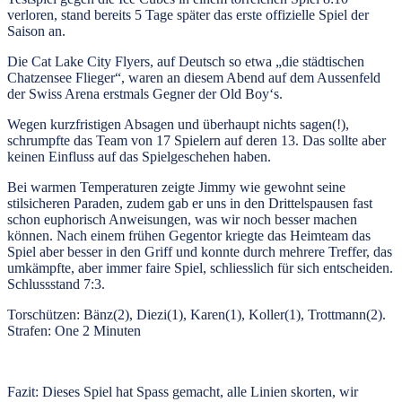
verloren, stand bereits 5 Tage später das erste offizielle Spiel der
Saison an.
Die Cat Lake City Flyers, auf Deutsch so etwa „die städtischen
Chatzensee Flieger“, waren an diesem Abend auf dem Aussenfeld
der Swiss Arena erstmals Gegner der Old Boy‘s.
Wegen kurzfristigen Absagen und überhaupt nichts sagen(!),
schrumpfte das Team von 17 Spielern auf deren 13. Das sollte aber
keinen Einfluss auf das Spielgeschehen haben.
Bei warmen Temperaturen zeigte Jimmy wie gewohnt seine
stilsicheren Paraden, zudem gab er uns in den Drittelspausen fast
schon euphorisch Anweisungen, was wir noch besser machen
können. Nach einem frühen Gegentor kriegte das Heimteam das
Spiel aber besser in den Griff und konnte durch mehrere Treffer, das
umkämpfte, aber immer faire Spiel, schliesslich für sich entscheiden.
Schlussstand 7:3.
Torschützen: Bänz(2), Diezi(1), Karen(1), Koller(1), Trottmann(2).
Strafen: One 2 Minuten
Fazit: Dieses Spiel hat Spass gemacht, alle Linien skorten, wir