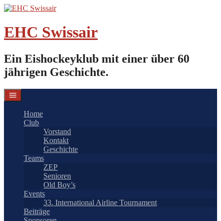
Springe
zum
Inhalt
EHC Swissair
Ein Eishockeyklub mit einer über 60
jährigen Geschichte.
Home
Club
Vorstand
Kontakt
Geschichte
Teams
ZEP
Senioren
Old Boy’s
Events
33. International Airline Tournament
Beiträge
Sponsoren