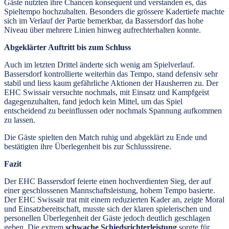
Gäste nutzten ihre Chancen konsequent und verstanden es, das
Spieltempo hochzuhalten. Besonders die grössere Kadertiefe machte
sich im Verlauf der Partie bemerkbar, da Bassersdorf das hohe
Niveau über mehrere Linien hinweg aufrechterhalten konnte.
Abgeklärter Auftritt bis zum Schluss
Auch im letzten Drittel änderte sich wenig am Spielverlauf.
Bassersdorf kontrollierte weiterhin das Tempo, stand defensiv sehr
stabil und liess kaum gefährliche Aktionen der Hausherren zu. Der
EHC Swissair versuchte nochmals, mit Einsatz und Kampfgeist
dagegenzuhalten, fand jedoch kein Mittel, um das Spiel
entscheidend zu beeinflussen oder nochmals Spannung aufkommen
zu lassen.
Die Gäste spielten den Match ruhig und abgeklärt zu Ende und
bestätigten ihre Überlegenheit bis zur Schlusssirene.
Fazit
Der EHC Bassersdorf feierte einen hochverdienten Sieg, der auf
einer geschlossenen Mannschaftsleistung, hohem Tempo basierte.
Der EHC Swissair trat mit einem reduzierten Kader an, zeigte Moral
und Einsatzbereitschaft, musste sich der klaren spielerischen und
personellen Überlegenheit der Gäste jedoch deutlich geschlagen
geben. Die extrem
schwache Schiedsrichterleistung
sorgte für