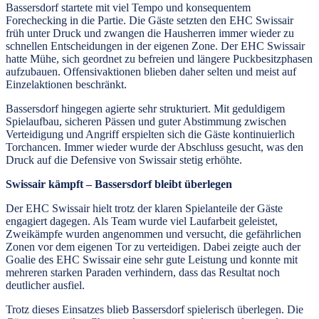
Bassersdorf startete mit viel Tempo und konsequentem
Forechecking in die Partie. Die Gäste setzten den EHC Swissair
früh unter Druck und zwangen die Hausherren immer wieder zu
schnellen Entscheidungen in der eigenen Zone. Der EHC Swissair
hatte Mühe, sich geordnet zu befreien und längere Puckbesitzphasen
aufzubauen. Offensivaktionen blieben daher selten und meist auf
Einzelaktionen beschränkt.
Bassersdorf hingegen agierte sehr strukturiert. Mit geduldigem
Spielaufbau, sicheren Pässen und guter Abstimmung zwischen
Verteidigung und Angriff erspielten sich die Gäste kontinuierlich
Torchancen. Immer wieder wurde der Abschluss gesucht, was den
Druck auf die Defensive von Swissair stetig erhöhte.
Swissair kämpft – Bassersdorf bleibt überlegen
Der EHC Swissair hielt trotz der klaren Spielanteile der Gäste
engagiert dagegen. Als Team wurde viel Laufarbeit geleistet,
Zweikämpfe wurden angenommen und versucht, die gefährlichen
Zonen vor dem eigenen Tor zu verteidigen. Dabei zeigte auch der
Goalie des EHC Swissair eine sehr gute Leistung und konnte mit
mehreren starken Paraden verhindern, dass das Resultat noch
deutlicher ausfiel.
Trotz dieses Einsatzes blieb Bassersdorf spielerisch überlegen. Die