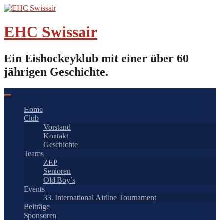
Springe
zum
Inhalt
EHC Swissair
Ein Eishockeyklub mit einer über 60
jährigen Geschichte.
Home
Club
Vorstand
Kontakt
Geschichte
Teams
ZEP
Senioren
Old Boy’s
Events
33. International Airline Tournament
Beiträge
Sponsoren