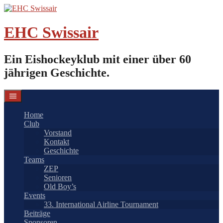
Springe
zum
Inhalt
EHC Swissair
Ein Eishockeyklub mit einer über 60
jährigen Geschichte.
Home
Club
Vorstand
Kontakt
Geschichte
Teams
ZEP
Senioren
Old Boy’s
Events
33. International Airline Tournament
Beiträge
Sponsoren