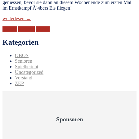
geniessen, bevor sie dann an diesem Wochenende zum ersten Mal
im Ernstkampf Ã¼bers Eis fliegen!
„Der
weiterlesen
→
EHC
50-Jahr
Swissair
Triktos
Swissair
spielt
in
Kategorien
neuen
Trikots!“
OBOS
Senioren
Spielbericht
Uncategorized
Vorstand
ZEP
Sponsoren