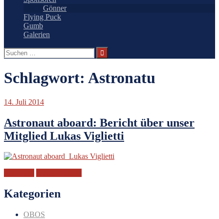
Gönner
Flying Puck
Gumb
Galerien
Suchen
nach:
Schlagwort:
Astronatu
14. Juli 2014
Astronaut aboard: Bericht über unser
Mitglied Lukas Viglietti
Astronatu
Lukas Viglietti
Kategorien
OBOS