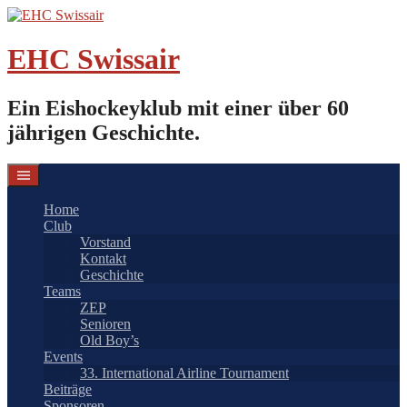
Springe
zum
Inhalt
EHC Swissair
Ein Eishockeyklub mit einer über 60
jährigen Geschichte.
Home
Club
Vorstand
Kontakt
Geschichte
Teams
ZEP
Senioren
Old Boy’s
Events
33. International Airline Tournament
Beiträge
Sponsoren