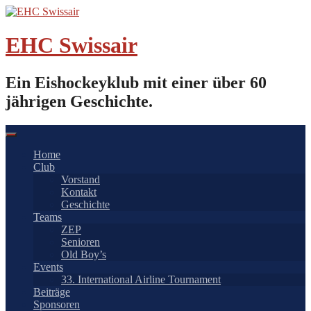
Springe
zum
Inhalt
EHC Swissair
Ein Eishockeyklub mit einer über 60
jährigen Geschichte.
Home
Club
Vorstand
Kontakt
Geschichte
Teams
ZEP
Senioren
Old Boy’s
Events
33. International Airline Tournament
Beiträge
Sponsoren