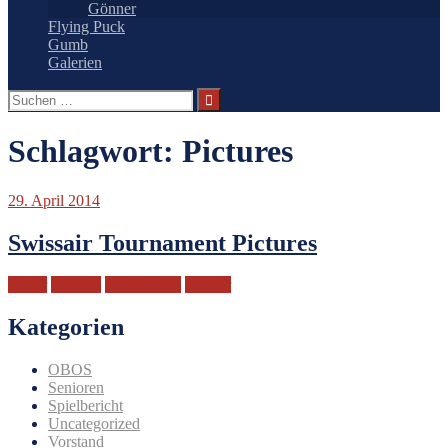
Gönner
Flying Puck
Gumb
Galerien
Suchen
nach:
Schlagwort:
Pictures
29. April 2014
Swissair Tournament Pictures
Bilder
Pictures
Tournament
Turnier
Kategorien
OBOS
Senioren
Spielbericht
Uncategorized
Vorstand