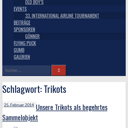
OLD BOY’S
EVENTS
33. INTERNATIONAL AIRLINE TOURNAMENT
BEITRÄGE
SPONSOREN
GÖNNER
FLYING PUCK
GUMB
GALERIEN
Suchen
nach:
Schlagwort:
Trikots
Unsere Trikots als begehrtes
25. Februar 2014
Sammelobjekt