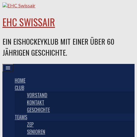
Springe
zum
Inhalt
EHC SWISSAIR
EIN EISHOCKEYKLUB MIT EINER ÜBER 60
JÄHRIGEN GESCHICHTE.
HOME
CLUB
VORSTAND
KONTAKT
GESCHICHTE
TEAMS
ZEP
SENIOREN