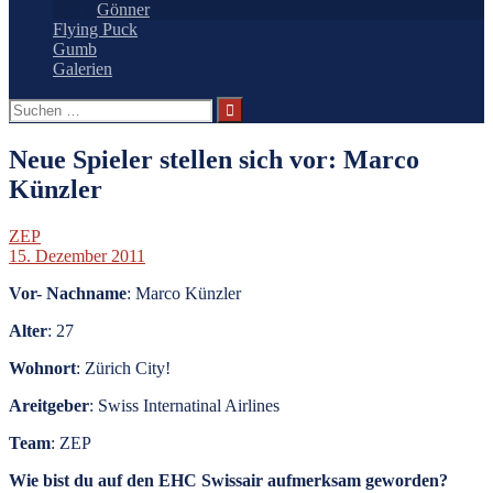
Gönner
Flying Puck
Gumb
Galerien
Suchen
nach:
Neue Spieler stellen sich vor: Marco
Künzler
ZEP
15. Dezember 2011
Vor- Nachname
: Marco Künzler
Alter
: 27
Wohnort
: Zürich City!
Areitgeber
: Swiss Internatinal Airlines
Team
: ZEP
Wie bist du auf den EHC Swissair aufmerksam geworden?