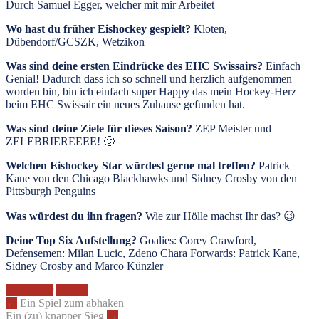
Durch Samuel Egger, welcher mit mir Arbeitet
Wo hast du früher Eishockey gespielt?
Kloten,
Dübendorf/GCSZK, Wetzikon
Was sind deine ersten Eindrücke des EHC Swissairs?
Einfach
Genial! Dadurch dass ich so schnell und herzlich aufgenommen
worden bin, bin ich einfach super Happy das mein Hockey-Herz
beim EHC Swissair ein neues Zuhause gefunden hat.
Was sind deine Ziele für dieses Saison?
ZEP Meister und
ZELEBRIEREEEE! 🙂
Welchen Eishockey Star würdest gerne mal treffen?
Patrick
Kane von den Chicago Blackhawks und Sidney Crosby von den
Pittsburgh Penguins
Was würdest du ihn fragen?
Wie zur Hölle machst Ihr das? 😉
Deine Top Six Aufstellung?
Goalies: Corey Crawford,
Defensemen: Milan Lucic, Zdeno Chara Forwards: Patrick Kane,
Sidney Crosby and Marco Künzler
KÃ¼nzler
Spieler
Artikel-
←
Ein Spiel zum abhaken
Ein (zu) knapper Sieg
→