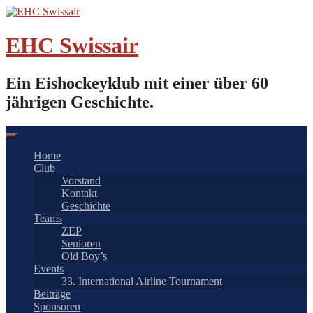
Springe
zum
Inhalt
EHC Swissair
Ein Eishockeyklub mit einer über 60
jährigen Geschichte.
Home
Club
Vorstand
Kontakt
Geschichte
Teams
ZEP
Senioren
Old Boy’s
Events
33. International Airline Tournament
Beiträge
Sponsoren