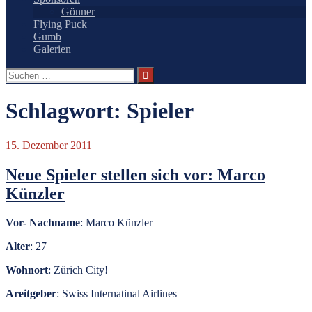
Gönner
Flying Puck
Gumb
Galerien
Suchen
nach:
Schlagwort:
Spieler
15. Dezember 2011
Neue Spieler stellen sich vor: Marco
Künzler
Vor- Nachname
: Marco Künzler
Alter
: 27
Wohnort
: Zürich City!
Areitgeber
: Swiss Internatinal Airlines