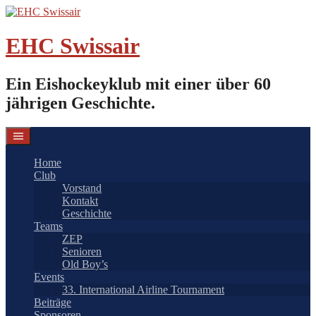
Springe
zum
Inhalt
EHC Swissair
Ein Eishockeyklub mit einer über 60
jährigen Geschichte.
Home
Club
Vorstand
Kontakt
Geschichte
Teams
ZEP
Senioren
Old Boy’s
Events
33. International Airline Tournament
Beiträge
Sponsoren