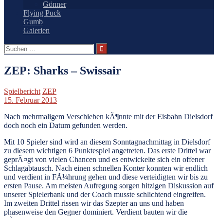
Gönner
Flying Puck
Gumb
Galerien
Suchen
nach:
ZEP: Sharks – Swissair
Spielbericht
ZEP
15. Februar 2013
Nach mehrmaligem Verschieben kÃ¶nnte mit der Eisbahn Dielsdorf
doch noch ein Datum gefunden werden.
Mit 10 Spieler sind wird an diesem Sonntagnachmittag in Dielsdorf
zu diesem wichtigen 6 Punktespiel angetreten. Das erste Drittel war
geprÃ¤gt von vielen Chancen und es entwickelte sich ein offener
Schlagabtausch. Nach einen schnellen Konter konnten wir endlich
und verdient in FÃ¼hrung gehen und diese verteidigten wir bis zu
ersten Pause. Am meisten Aufregung sorgen hitzigen Diskussion auf
unserer Spielerbank und der Coach musste schlichtend eingreifen.
Im zweiten Drittel rissen wir das Szepter an uns und haben
phasenweise den Gegner dominiert. Verdient bauten wir die