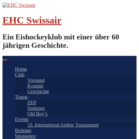
Springe
zum
Inhalt
EHC Swissair
Ein Eishockeyklub mit einer über 60
jährigen Geschichte.
Home
Club
Vorstand
Kontakt
Geschichte
Teams
ZEP
Senioren
Old Boy’s
Events
33. International Airline Tournament
Beiträge
Sponsoren