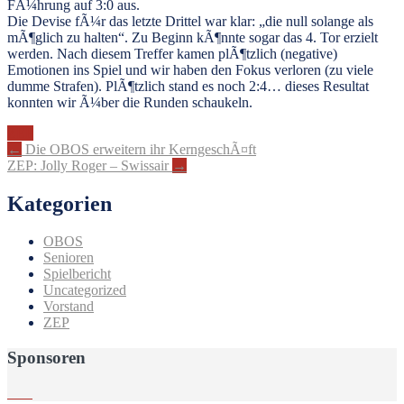
FÃ¼hrung auf 3:0 aus.
Die Devise fÃ¼r das letzte Drittel war klar: „die null solange als
mÃ¶glich zu halten“. Zu Beginn kÃ¶nnte sogar das 4. Tor erzielt
werden. Nach diesem Treffer kamen plÃ¶tzlich (negative)
Emotionen ins Spiel und wir haben den Fokus verloren (zu viele
dumme Strafen). PlÃ¶tzlich stand es noch 2:4… dieses Resultat
konnten wir Ã¼ber die Runden schaukeln.
ZEP
Artikel-
←
Die OBOS erweitern ihr KerngeschÃ¤ft
ZEP: Jolly Roger – Swissair
→
Navigation
Kategorien
OBOS
Senioren
Spielbericht
Uncategorized
Vorstand
ZEP
Sponsoren