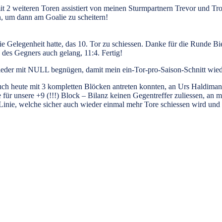
t 2 weiteren Toren assistiert von meinen Sturmpartnern Trevor und Tro
en, um dann am Goalie zu scheitern!
e Gelegenheit hatte, das 10. Tor zu schiessen. Danke für die Runde Bi
 des Gegners auch gelang, 11:4. Fertig!
wieder mit NULL begnügen, damit mein ein-Tor-pro-Saison-Schnitt wied
ch heute mit 3 kompletten Blöcken antreten konnten, an Urs Haldimann
e für unsere +9 (!!!) Block – Bilanz keinen Gegentreffer zuliessen, an
Linie, welche sicher auch wieder einmal mehr Tore schiessen wird und 