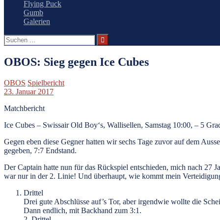
Flying Puck
Gumb
Galerien
Suchen
nach:
OBOS: Sieg gegen Ice Cubes
OBOS
Spielbericht
23. Januar 2017
Matchbericht
Ice Cubes – Swissair Old Boy‘s, Wallisellen, Samstag 10:00, – 5 Gra
Gegen eben diese Gegner hatten wir sechs Tage zuvor auf dem Aussen
gegeben, 7:7 Endstand.
Der Captain hatte nun für das Rückspiel entschieden, mich nach 27 J
war nur in der 2. Linie! Und überhaupt, wie kommt mein Verteidigung
Drittel
Drei gute Abschlüsse auf’s Tor, aber irgendwie wollte die Schei
Dann endlich, mit Backhand zum 3:1.
2. Drittel