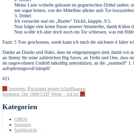
Meine Linie wirbelte gekonnt im gegnerischen Drittel umher, mi
mir sogar leisten, von der Mittelline alleine aufs Tor loszuzieh
3. Drittel
Ich versuchte mal ein „Buebe“ Trickli, klappte, 9:3.
Nun folgte eine keine Pause unserer Strumreihe, damit Kühni di
Nun wollte ich aber doch noch ein Tor schiessen, was mit Hilfe
Fazit: 5 Tore geschossen, somit kann ich mich die nächsten 4 Jahre 
Danke an Danilo und Hake, dass sie eingesprungen sind, damit wir au
an Jimmy für seine zahlreichen Big Saves, an Treibi und One, dass si
im ungewohnten Umfeld tatkräftig unterstützen, an die „nominell“ 1. 
aufopferungsvoll kämpft!
#21
Artikel-
←
Senioren: Rückspiel gegen Schaffhausen
Senioren: Die 1000 CHF Wette – All In!
→
Navigation
Kategorien
OBOS
Senioren
Spielbericht