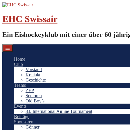
Springe
zum
Inhalt
EHC Swissair
Ein Eishockeyklub mit einer über 60 jähri
Home
Club
Vorstand
Kontakt
Geschichte
Teams
ZEP
Senioren
Old Boy’s
Events
33. International Airline Tournament
Beiträge
Sponsoren
Gönner